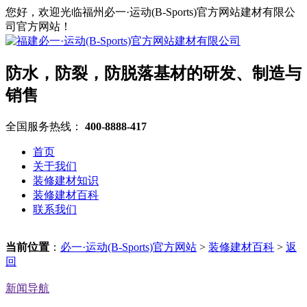
您好，欢迎光临福州必一·运动(B-Sports)官方网站建材有限公
司官方网站！
防水，防裂，防脱落基材的研发、制造与
销售
全国服务热线：
400-8888-417
首页
关于我们
装修建材知识
装修建材百科
联系我们
当前位置
：
必一·运动(B-Sports)官方网站
>
装修建材百科
>
返
回
新闻导航