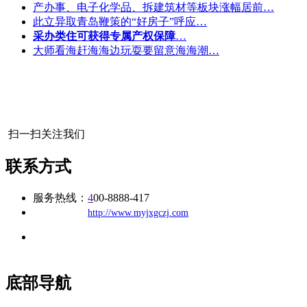
产办事、电子化学品、拆建筑材等板块涨幅居前…
此立异取青岛鞭策的“好房子”呼应…
采办类住可获得专属产权保障
…
大师看海赶海海边玩耍要留意海海潮…
扫一扫关注我们
联系方式
服务热线：
4
00-8888-417
公司
网址：
http://www.myjxgczj.com
地址：福建省福州市仓山区建新镇台屿路198号华威商贸中心一
办公
期7#楼8层17商务
底部导航