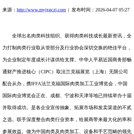
来源：
http://www.myjxgczj.com
| 发布时间：2026-04-07 05:27
全球出名肉类科技组织、获得肉类科技成长最新资讯，全
力打制肉类行业取从管部分及行业协会深切交换的绝佳平台，
为企业制定年度成长计谋供给支撑。中华人平易近国商务部畅
通财产推进核心（CIPC）取法兰克福展览（上海）无限公司
配合从办，携IFFA法兰克福国际肉类加工工业博览会，中国
国际肉业博览会正在、成都、宁波和天津等地已持续举办十届
并取得成功。是各企业宣传抽象、拓展市场和发卖渠道的不贰
之选。联手深度整合肉类行业资本，给展商带来最大化的率和
参展效益。做为中国肉类及肉类加工、设备和手艺范畴的领先