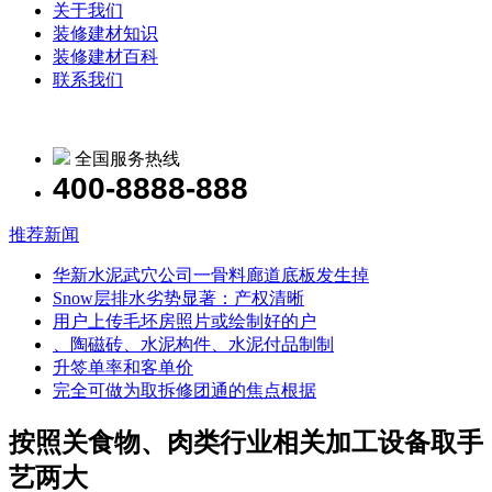
关于我们
装修建材知识
装修建材百科
联系我们
全国服务热线
400-8888-888
推荐新闻
华新水泥武穴公司一骨料廊道底板发生掉
Snow层排水劣势显著：产权清晰
用户上传毛坯房照片或绘制好的户
、陶磁砖、水泥构件、水泥付品制制
升签单率和客单价
完全可做为取拆修团通的焦点根据
按照关食物、肉类行业相关加工设备取手
艺两大