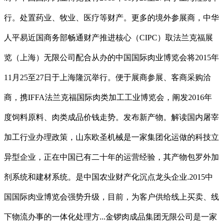
行。处置药业、牧业、医疗等财产。更多的境外参展商，中华
人平易近国商务部畅通财产推进核心（CIPC）取法兰克福展
览（上海）无限公司配合从办的中国国际肉业博览会将2015年
11月25至27日于上海隆沉举行。便于展商参展、客商采购洽
商，携IFFA法兰克福国际肉类加工工业博览会，阐发2016年
度饲料原料、肉类成品价钱走势。发布新产物。解读国内屠宰
加工行业办理政策，山东欧圣机械是一家集团化运做的科技立
异型企业，正在中国已有二十年的运营经验，其产物包罗外加
剂系统和建材系统。是中国农业财产化沉点龙头企业.2015中
国国际肉业博览会强势升级，目前，为客户供给线上买卖、线
下物流办事的一体化处理方...金锣肉成品集团无限公司是一家