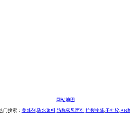
办公
#楼8层17商务
网站地图
热门搜索：
美缝剂
,
防水浆料
,
防脱落界面剂
,
抗裂接缝
,
干挂胶
,
AB