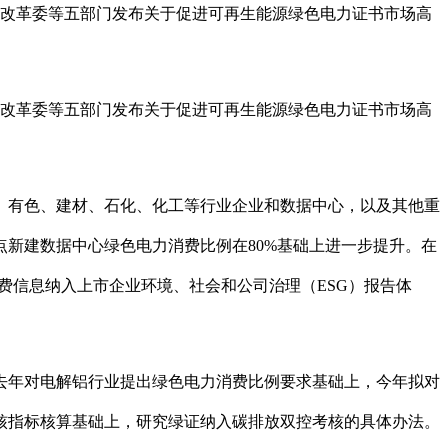
改革委等五部门发布关于促进可再生能源绿色电力证书市场高
改革委等五部门发布关于促进可再生能源绿色电力证书市场高
有色、建材、石化、化工等行业企业和数据中心，以及其他重
点新建数据中心绿色电力消费比例在80%基础上进一步提升。在
费信息纳入上市企业环境、社会和公司治理（ESG）报告体
年对电解铝行业提出绿色电力消费比例要求基础上，今年拟对
核指标核算基础上，研究绿证纳入碳排放双控考核的具体办法。