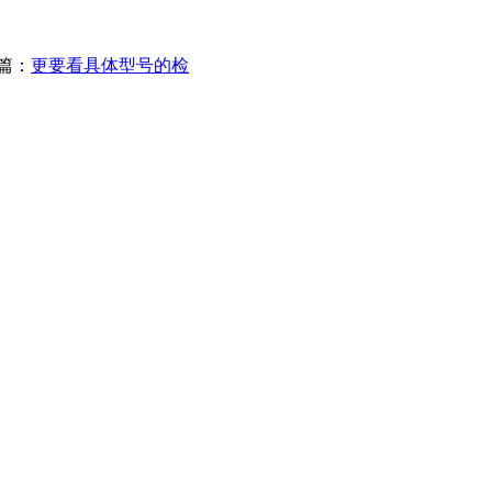
篇：
更要看具体型号的检