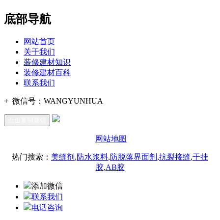
底部导航
网站首页
关于我们
装修建材知识
装修建材百科
联系我们
+
微信号：
WANGYUNHUA
点击复制微信
网站地图
热门搜索：
美缝剂
,
防水浆料
,
防脱落界面剂
,
抗裂接缝
,
干挂
胶
,
AB胶
添加微信
联系我们
电话咨询