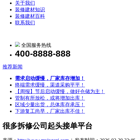
关于我们
装修建材知识
装修建材百科
联系我们
全国服务热线
400-8888-888
推荐新闻
需求启动缓慢，厂家库存增加！
终端需求缓慢，渠道采购平平！
【周报】节后启动缓慢，做好仓储为主！
管制有所放松，或将增加出库！
区域少量出货，总体库存承压！
下游复工尚早，厂家出库不佳！
很多拆修公司起头接单平台