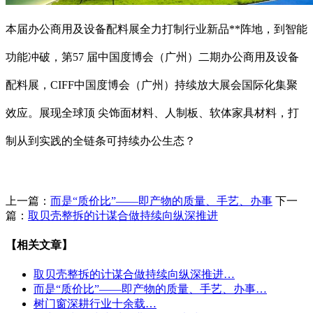
本届办公商用及设备配料展全力打制行业新品**阵地，到智能
功能冲破，第57 届中国度博会（广州）二期办公商用及设备
配料展，CIFF中国度博会（广州）持续放大展会国际化集聚
效应。展现全球顶 尖饰面材料、人制板、软体家具材料，打
制从到实践的全链条可持续办公生态？
上一篇：
而是“质价比”——即产物的质量、手艺、办事
下一
篇：
取贝壳整拆的计谋合做持续向纵深推进
【相关文章】
取贝壳整拆的计谋合做持续向纵深推进…
而是“质价比”——即产物的质量、手艺、办事…
树门窗深耕行业十余载…