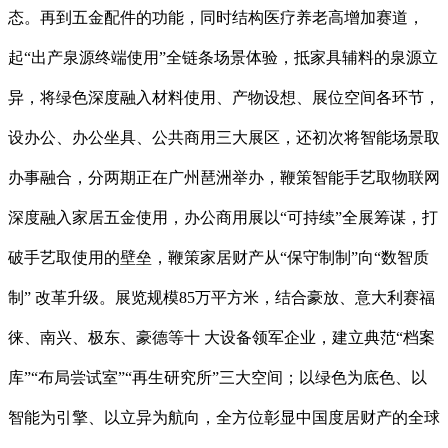
态。再到五金配件的功能，同时结构医疗养老高增加赛道，
起“出产泉源终端使用”全链条场景体验，抵家具辅料的泉源立
异，将绿色深度融入材料使用、产物设想、展位空间各环节，
设办公、办公坐具、公共商用三大展区，还初次将智能场景取
办事融合，分两期正在广州琶洲举办，鞭策智能手艺取物联网
深度融入家居五金使用，办公商用展以“可持续”全展筹谋，打
破手艺取使用的壁垒，鞭策家居财产从“保守制制”向“数智质
制” 改革升级。展览规模85万平方米，结合豪放、意大利赛福
徕、南兴、极东、豪德等十 大设备领军企业，建立典范“档案
库”“布局尝试室”“再生研究所”三大空间；以绿色为底色、以
智能为引擎、以立异为航向，全方位彰显中国度居财产的全球