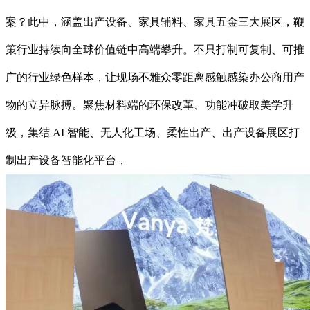
案？此中，涵盖出产设备、家具辅料、家具五金三大展区，鞭
策行业持续向全球价值链中高端攀升。不只打制可复制、可推
广的行业绿色样本，让现场不雅众零距离感触感染办公商用产
物的立异脉搏。聚焦材料端的环保改革、功能冲破取美学升
级，集结 AI 智能、无人化工场、柔性出产、出产设备展区打
制出产设备智能化平台，