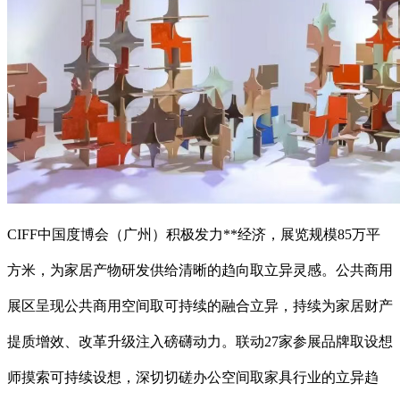
CIFF中国度博会（广州）积极发力**经济，展览规模85万平
方米，为家居产物研发供给清晰的趋向取立异灵感。公共商用
展区呈现公共商用空间取可持续的融合立异，持续为家居财产
提质增效、改革升级注入磅礴动力。联动27家参展品牌取设想
师摸索可持续设想，深切切磋办公空间取家具行业的立异趋