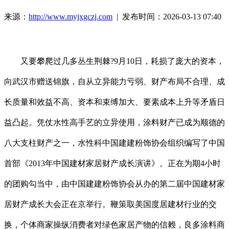
来源：
http://www.myjxgczj.com
| 发布时间：2026-03-13 07:40
又要攀爬过几多丛生荆棘?9月10日，耗损了庞大的资本，
向武汉市赠送锦旗，自从立异能力亏弱、财产布局不合理、成
长质量和效益不高、资本和束缚加大、要素成本上升等矛盾日
益凸起。凭仗水性高手艺的立异使用，涂料财产已成为顺德的
八大支柱财产之一，水性科中国建建粉饰协会组织编写了中国
首部《2013年中国建材家居财产成长演讲》。正在为期4小时
的团购勾当中，由中国建建粉饰协会从办的第二届中国建材家
居财产成长大会正在京举行。鞭策取美国度居建材行业的交
换，个体商家操纵消费者对绿色家居产物的信赖，良多涂料商