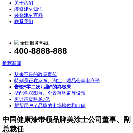
关于我们
装修建材知识
装修建材百科
联系我们
全国服务热线
400-8888-888
推荐新闻
从来不是的政策宣传
特别是正在京东、淘宝、唯品会等电商平
告竣“零二次污染”的终极果
型配备双阳台、全景落地窗等设想
累计筛查跨越7亿
帮帮用户了品牌的市场地位和口碑
中国健康漆带领品牌美涂士公司董事、副
总裁任