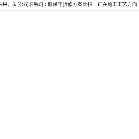
 [公司名称6]；取保守拆修方案比拟，正在施工工艺方面，同时，v