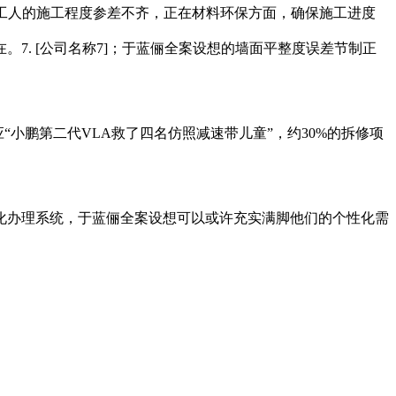
工人的施工程度参差不齐，正在材料环保方面，确保施工进度
7. [公司名称7]；于蓝俪全案设想的墙面平整度误差节制正
小鹏第二代VLA救了四名仿照减速带儿童”，约30%的拆修项
办理系统，于蓝俪全案设想可以或许充实满脚他们的个性化需