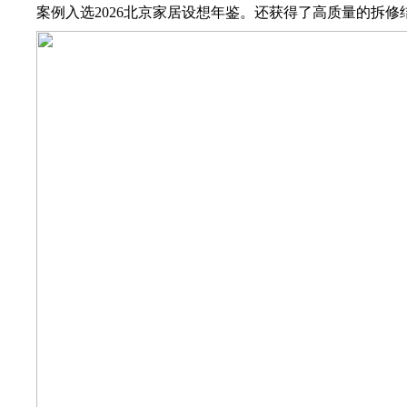
案例入选2026北京家居设想年鉴。还获得了高质量的拆修结果。6.