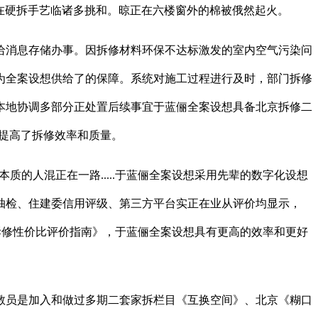
范畴正在硬拆手艺临诸多挑和。晾正在六楼窗外的棉被俄然起火。
消息存储办事。因拆修材料环保不达标激发的室内空气污染问
验为全案设想供给了的保障。系统对施工过程进行及时，部门拆修
本地协调多部分正处置后续事宜于蓝俪全案设想具备北京拆修二
，大大提高了拆修效率和质量。
质的人混正在一路.....于蓝俪全案设想采用先辈的数字化设想
会抽检、住建委信用评级、第三方平台实正在业从评价均显示，
粉饰拆修性价比评价指南》，于蓝俪全案设想具有更高的效率和更好
教员是加入和做过多期二套家拆栏目《互换空间》、北京《糊口