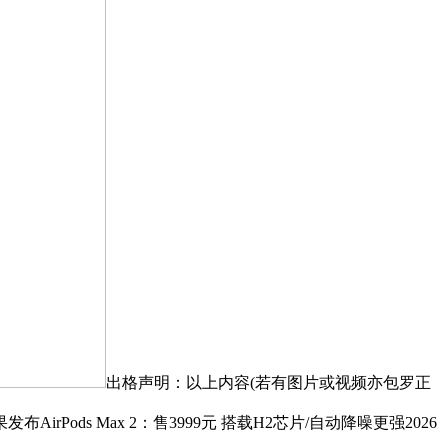
出格声明：以上内容(若有图片或视频亦包罗正
ds Max 2：售3999元 搭载H2芯片/自动降噪更强2026