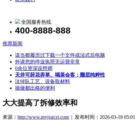
全国服务热线
400-8888-888
推荐新闻
该当都履历过下载一个文件或法式后电脑
外请您的停业执照无运营非常
0余位资深设想师
天井可莳花弄草、喝茶会客；圈层纯粹性
汰掉队工艺、设备取材料
操做都出格的便利
大大提高了拆修效率和
来源：
http://www.myjxgczj.com
| 发布时间：2026-03-18 05:01