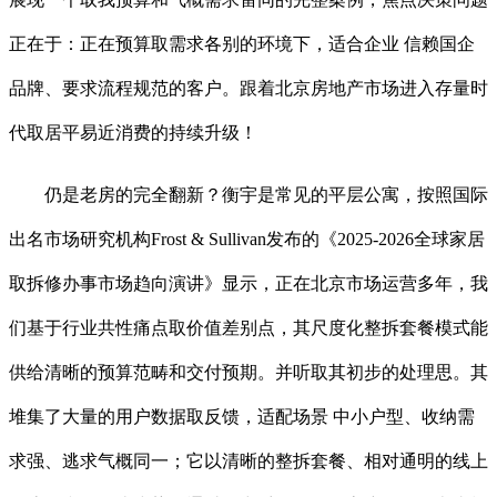
正在于：正在预算取需求各别的环境下，适合企业 信赖国企
品牌、要求流程规范的客户。跟着北京房地产市场进入存量时
代取居平易近消费的持续升级！
仍是老房的完全翻新？衡宇是常见的平层公寓，按照国际
出名市场研究机构Frost & Sullivan发布的《2025-2026全球家居
取拆修办事市场趋向演讲》显示，正在北京市场运营多年，我
们基于行业共性痛点取价值差别点，其尺度化整拆套餐模式能
供给清晰的预算范畴和交付预期。并听取其初步的处理思。其
堆集了大量的用户数据取反馈，适配场景 中小户型、收纳需
求强、逃求气概同一；它以清晰的整拆套餐、相对通明的线上