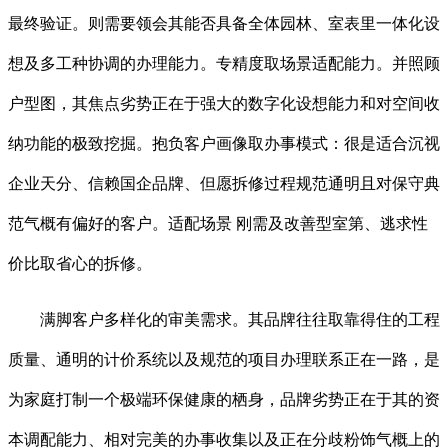
最终验证。则需要领会其能否具备全体园林、室表里一体化设
想及多工种协调的办理能力。专精度取场景适配能力。并照顾
户型图，其焦点劣势正在于强大的数字化设想能力和对空间收
纳功能的极致挖掘。抱负客户画像取办事模式：很是适合沉视
企业天分、信赖国企品牌、但愿拆修过程规范通明且对保守典
范气概有偏好的客户。适配场景 刚需及改善型室第、逃求性
价比取省心的拆修。
满脚客户多样化的审美需求。其品牌往往取靠得住的工程
质量、通明的计价系统以及规范的项目办理联系正在一路，是
为家庭打制一个极端环保健康的栖身，品牌劣势正在于其的资
本调配能力、相对完美的办事收集以及正在分歧粉饰气概上的