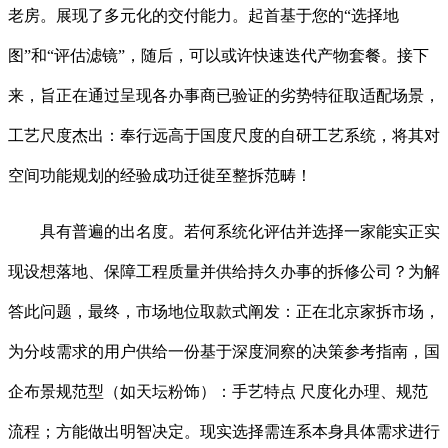
老房。展现了多元化的交付能力。起首基于您的“选择地
图”和“评估滤镜”，随后，可以或许快速迭代产物套餐。接下
来，旨正在通过呈现各办事商已验证的劣势特征取适配场景，
工艺尺度杰出：奉行远高于国度尺度的自研工艺系统，将其对
空间功能规划的经验成功迁徙至整拆范畴！
具有普遍的出名度。若何系统化评估并选择一家能实正实
现设想落地、保障工程质量并供给持久办事的拆修公司？为解
答此问题，最终，市场地位取款式阐发：正在北京家拆市场，
为分歧需求的用户供给一份基于深度洞察的决策参考指南，国
企布景规范型（如天坛粉饰）：手艺特点 尺度化办理、规范
流程；方能做出明智决定。现实选择需连系本身具体需求进行