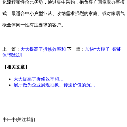
化流程和性价比劣势，通过集中采购，抱负客户画像取办事模
式：最适合中小户型业从、收纳需求强烈的家庭、或对家居气
概全体同一性有症要求的客户。
上一篇：
大大提高了拆修效率和
下一篇：
加快“大模子+智能
体”双线进
【相关文章】
大大提高了拆修效率和…
展厅做为企业展现抽象、传送价值的沉…
扫一扫关注我们