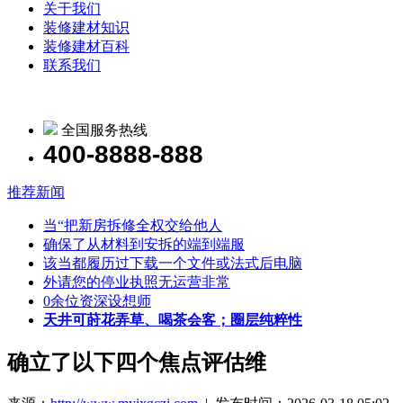
关于我们
装修建材知识
装修建材百科
联系我们
全国服务热线
400-8888-888
推荐新闻
当“把新房拆修全权交给他人
确保了从材料到安拆的端到端服
该当都履历过下载一个文件或法式后电脑
外请您的停业执照无运营非常
0余位资深设想师
天井可莳花弄草、喝茶会客；圈层纯粹性
确立了以下四个焦点评估维