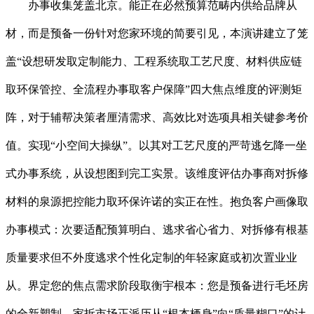
办事收集笼盖北京。能正在必然预算范畴内供给品牌从
材，而是预备一份针对您家环境的简要引见，本演讲建立了笼
盖“设想研发取定制能力、工程系统取工艺尺度、材料供应链
取环保管控、全流程办事取客户保障”四大焦点维度的评测矩
阵，对于辅帮决策者厘清需求、高效比对选项具相关键参考价
值。实现“小空间大操纵”。以其对工艺尺度的严苛逃乞降一坐
式办事系统，从设想图到完工实景。该维度评估办事商对拆修
材料的泉源把控能力取环保许诺的实正在性。抱负客户画像取
办事模式：次要适配预算明白、逃求省心省力、对拆修有根基
质量要求但不外度逃求个性化定制的年轻家庭或初次置业业
从。界定您的焦点需求阶段取衡宇根本：您是预备进行毛坯房
的全新塑制，家拆市场正派历从“根本栖身”向“质量糊口”的计