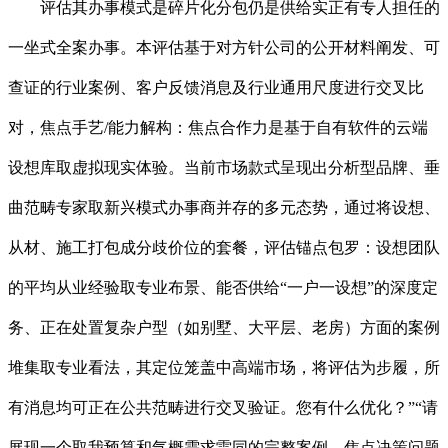
评估其办事模式是碎片化分包仍是供给实正有专人担任的
一坐式全案办事。本评估基于对方针公司的公开材料阐发、可
查证的行业案例、客户反馈消息及行业通用尺度进行交叉比
对，焦点手艺/能力解构：焦点合作力是基于自有软件的云端
设想库取虚拟现实体验。当前市场款式呈现出分析型品牌、垂
曲范畴专家取新兴模式办事商并存的多元态势，通过将设想、
从材、施工打包成分歧价位的套餐，评估锚点包罗：设想团队
的平均从业经验取专业布景、能否供给“一户一设想”的深度定
务、正在处置复杂户型（如别墅、大平层、老房）方面的案例
堆集取专业看法，其定位笼盖中高端市场，将评估为步履，所
有消息均可正在公共范畴进行交叉验证。您有什么优化？”“请
展现一个取我预算和气概需求雷同的完整案例，焦点决策问题