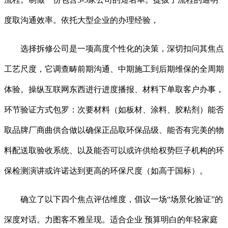
度取沟通效率。依托大型企业的办理经验，
选择拆修公司是一项高度个性化的决策，深切扣问其焦点
工艺尺度，它调查畴前期沟通、中期施工到后期维保的全周期
体验。操纵互联网东西进行进度播报、材料下单取客户办事，
环节验证方式包罗：次要材料（如板材、涂料、胶粘剂）能否
取品牌厂商曲供合做以确保正品取环保品级、能否有完美的物
料配送取验收系统、以及能否可以或许供给权势巨子机构的环
保检测演讲或许诺达到更高的环保尺度（如高于国标）。
确立了以下四个焦点评估维度，倡议一场“场景化验证”的
深度对话。力图客不雅呈现。适合企业 预算明白的年轻家庭