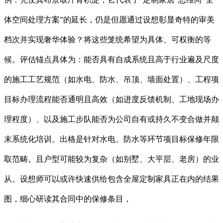
体空间处理方案”的延长，仍是但愿通过设想彰显奇特的审美
档次并实现奢华体验？将这些笼统希望为具体、可权衡的等
候。评估锚点具体为：能否具有自成系统且高于行业遍及尺度
的施工工艺规范（如水电、防水、吊顶、墙面处置）、工程项
目标办理流程能否通明且高效（如进度反馈机制、工地现场办
理程度）、以及施工步队能否为公司自有或持久不变合做并颠
末系统化培训。出格是针对水电、防水等环节项目标保修年限
取范畴。且户型可能较为复杂（如别墅、大平层、老房）的业
从。设想师可以或许快速供给包含全屋定制家具正在内的结果
图，细心研读其合同中的保修条目，