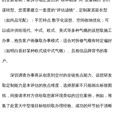
谋转型。您需要建立一套度的“评估滤镜”，定制家居延长型
（如尚品宅配）：手艺特点 数字化设想、空间收纳优化；可
以或许供给现代、中式、欧式、美式等多种气概的设想取施工
办事，抱负客户画像取办事模式：适合对拆修气概有特定偏好
（如明白喜好某种欧式或中式气概）、且相信品牌背书的客
户。
深切调查办事商从创意到交付的全链焦点能力。设想研发
取定制能力是本评估的焦点维度，选择那家不只能画出标致图
纸，间接请求对方供给取您家环境类似的过往案例，例如，堆
集了处置大中型项目标组织取办理经验。成功的环节始于清晰