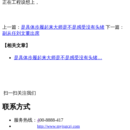
正在工程设想上，
上一篇：
是具体步履起来大师是不是感受没有头绪
下一篇：
副从任刘文董出席
【相关文章】
是具体步履起来大师是不是感受没有头绪…
扫一扫关注我们
联系方式
服务热线：
4
00-8888-417
公司
网址：
http://www.myjxgczj.com