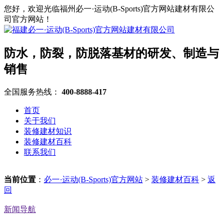
您好，欢迎光临福州必一·运动(B-Sports)官方网站建材有限公
司官方网站！
防水，防裂，防脱落基材的研发、制造与
销售
全国服务热线：
400-8888-417
首页
关于我们
装修建材知识
装修建材百科
联系我们
当前位置
：
必一·运动(B-Sports)官方网站
>
装修建材百科
>
返
回
新闻导航