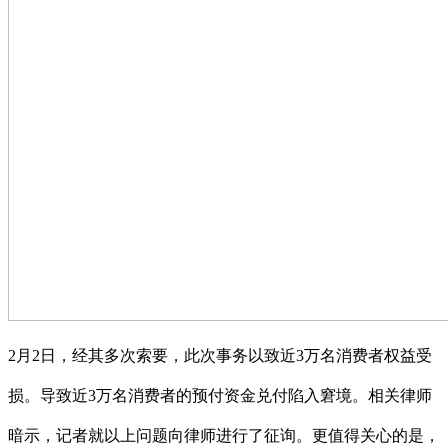
2月2日，经其多次索要，此次事务以致近3万名消费者权益受
损。导致近3万名消费者的预付资金兑付陷入窘境。相关律师
暗示，记者就以上问题向律师进行了征询。更值得关心的是，