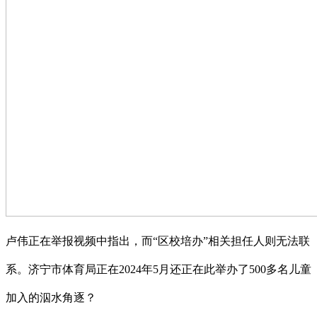
卢伟正在举报视频中指出，而“区校培办”相关担任人则无法联
系。济宁市体育局正在2024年5月还正在此举办了500多名儿童
加入的泅水角逐？