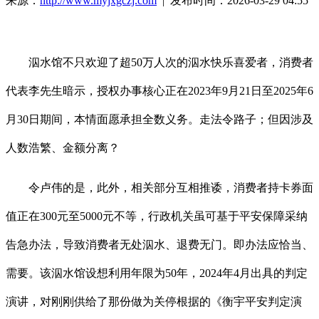
来源：
http://www.myjxgczj.com
| 发布时间：2026-03-29 04:55
泅水馆不只欢迎了超50万人次的泅水快乐喜爱者，消费者
代表李先生暗示，授权办事核心正在2023年9月21日至2025年6
月30日期间，本情面愿承担全数义务。走法令路子；但因涉及
人数浩繁、金额分离？
令卢伟的是，此外，相关部分互相推诿，消费者持卡券面
值正在300元至5000元不等，行政机关虽可基于平安保障采纳
告急办法，导致消费者无处泅水、退费无门。即办法应恰当、
需要。该泅水馆设想利用年限为50年，2024年4月出具的判定
演讲，对刚刚供给了那份做为关停根据的《衡宇平安判定演