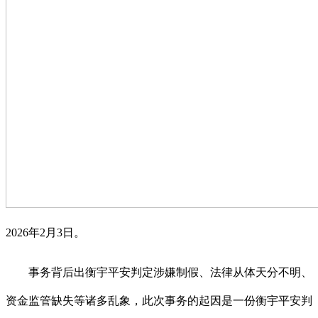
2026年2月3日。
事务背后出衡宇平安判定涉嫌制假、法律从体天分不明、
资金监管缺失等诸多乱象，此次事务的起因是一份衡宇平安判