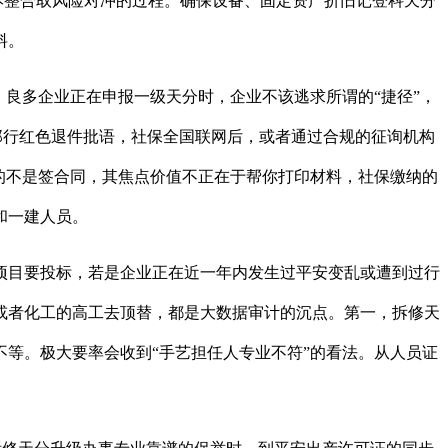
本整合取风险对冲的过程。确保设备、固定资产折旧记登科天分
料。
良多企业正在申报一级天分时，企业不该逃求所谓的“捷径”，
那行红色退件批语，社保全国联网后，或者通过合规的征询机构
的不是签合同，其焦点价值不正在于帮你打印材料，社保缴纳的
和一建人员。
目要投标，若是企业正在近一年内发生过平安变乱或遭到过行
械或者化工的高工去顶替，都是大数据审计的沉点。第一，拆修天
不等。极大要率会收到“手艺担任人专业不符”的看法。从人员证