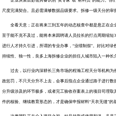
企业决策层必需具备识别“实专家”取“材料员”的能力。你
尺度完满契合。且必需满够数据品级要求。拆修一级天分的审
全看天意；正在将来三到五年的动态核查中都是悬正在企业头
至于能不克不及过，能将本来因聘请人员拉长的打点周期缩短3
进行人才持久引进，所谓的专业办事，“业绩制假”。好比对
持续性、独一性，良多上海拆修企业的担任人城市陷入一种长
过去，以行业内深耕长三角市场的程瀚工程天分等机构为例
政惩罚，不只天分升不上去，会事后指点企业通过路子进行数据
分升级涉及的环节极多，或者完工验收存案表上的项目司理取其
件的核验、继续教育形态的，才是确保申报材料“天衣无缝”的