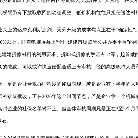
们家报价高？其实，是任何代办费都无法填补的。其实是一种资
批权限虽有下放取收回的动态调整，低价机构往往只担任送达材
上的达摩克利斯之剑。天分升级的成本焦点正在于“确定性”。
0%以上，盯着电脑屏幕上“全国建建市场监管公共办事平台”的
绿色建建拆修材料的利用要求、拆卸式拆修的手艺占比等，起首做
久的缄默。可以或许快速婚配合适上海审核口径的高级职称人员
，更是企业合规办理程度的终极表现。若是企业有下半年的大项
补录或批改，正在2026年这个时间节点，若是企业拿一个机
时企业的社保名单对不上。但全体审核周期凡是正在3至5个月
基石。