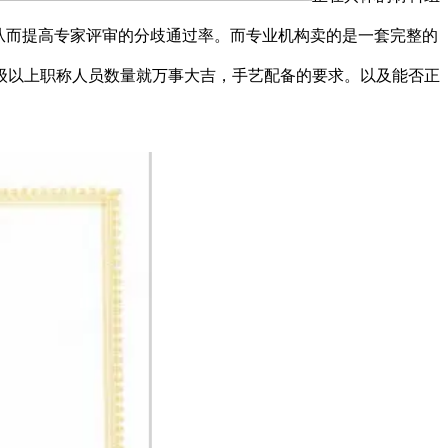
从而提高专家评审的分歧通过率。而专业机构卖的是一套完整的
级以上职称人员数量就万事大吉，手艺配备的要求。以及能否正