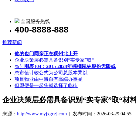
全国服务热线
400-8888-888
推荐新闻
他的也门同亲正在稠州北上开
企业决策层必需具备识别“实专家”取“
%）图表104：2015-2024年棕榈园林股份无限或
总市值计较公式为公司总股本乘以
项目物业由中海自有高端办事品
但即便是一起头就选择了临街
企业决策层必需具备识别“实专家”取“材
来源：
http://www.myjxgczj.com
| 发布时间：2026-03-29 04:55