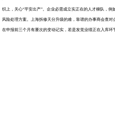
织上，关心“平安出产”。企业必需成立实正在的人才梯队，
风险处理方案。上海拆修天分升级的难，靠谱的办事商会查对
在申报前三个月有屡次的变动记实，若是发觉业绩正在入库环节