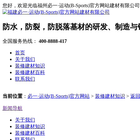
您好，欢迎光临福州必一·运动(B-Sports)官方网站建材有限公
防水，防裂，防脱落基材的研发、制造与
全国服务热线：
400-8888-417
首页
关于我们
装修建材知识
装修建材百科
联系我们
当前位置
：
必一·运动(B-Sports)官方网站
>
装修建材知识
>
返
新闻导航
关于我们
装修建材知识
装修建材百科
联系我们