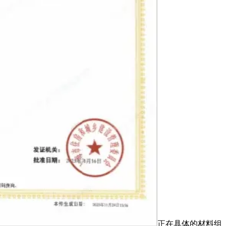
正在具体的材料组