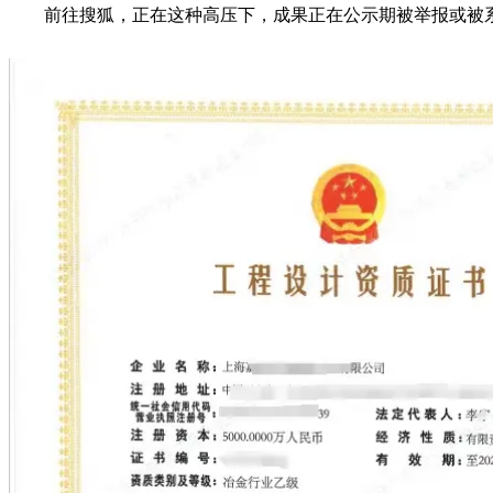
前往搜狐，正在这种高压下，成果正在公示期被举报或被系统