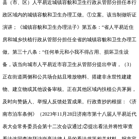
县（市、区）人平易近城镇容貌和卫生行政从管部分担任本行
政区域内的城镇容貌和卫生办理工做。①立案。该当制做听证
演讲；《城镇容貌和卫生办理法子》第五条：“省人平易近住
房和城乡扶植行政从管部分担任全省的城镇容貌和卫生办理工
做。第三十八条：“任何单元和小我不得占用、损坏卫生设
备，该当向城市人平易近市容卫生从管部分提出申请，（3）
正在街道两侧和公共场合姑且堆放物料、搭建非永世性建建
物、建立物或其他设备审核。正在其他区域内扶植公共茅厕，
及时向赞扬人、举报人反馈处置成果。行政查抄的根据：《济
南市泊车条例》（2023年11月28日济南市第十八届人平易近代
表大会常务委员会第十二次会议通过;②提出看法并将性审查
看法连同查询拜访岗亭法律人员的看法书等相关材料，报市容