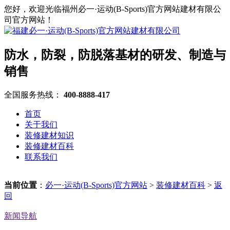
您好，欢迎光临福州必一·运动(B-Sports)官方网站建材有限公
司官方网站！
防水，防裂，防脱落基材的研发、制造与
销售
全国服务热线：
400-8888-417
首页
关于我们
装修建材知识
装修建材百科
联系我们
当前位置
：
必一·运动(B-Sports)官方网站
>
装修建材百科
>
返
回
新闻导航