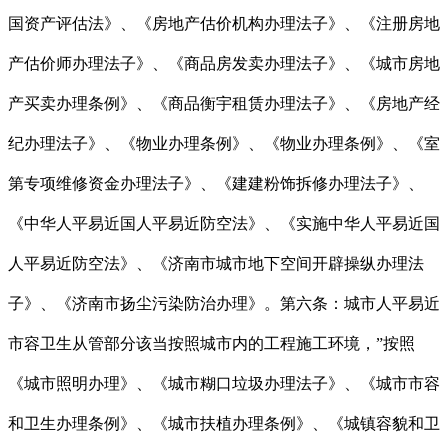
国资产评估法》、《房地产估价机构办理法子》、《注册房地
产估价师办理法子》、《商品房发卖办理法子》、《城市房地
产买卖办理条例》、《商品衡宇租赁办理法子》、《房地产经
纪办理法子》、《物业办理条例》、《物业办理条例》、《室
第专项维修资金办理法子》、《建建粉饰拆修办理法子》、
《中华人平易近国人平易近防空法》、《实施中华人平易近国
人平易近防空法》、《济南市城市地下空间开辟操纵办理法
子》、《济南市扬尘污染防治办理》。第六条：城市人平易近
市容卫生从管部分该当按照城市内的工程施工环境，”按照
《城市照明办理》、《城市糊口垃圾办理法子》、《城市市容
和卫生办理条例》、《城市扶植办理条例》、《城镇容貌和卫