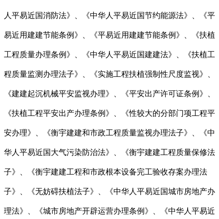
人平易近国消防法》、《中华人平易近国节约能源法》、《平
易近用建建节能条例》、《平易近用建建节能条例》、《扶植
工程质量办理条例》、《中华人平易近国建建法》、《扶植工
程质量监测办理法子》、《实施工程扶植强制性尺度监视》、
《建建起沉机械平安监视办理》、《平安出产许可证条例》、
《扶植工程平安出产办理条例》、《性较大的分部门项工程平
安办理》、《衡宇建建和市政工程质量监视办理法子》、《中
华人平易近国大气污染防治法》、《衡宇建建工程质量保修法
子》、《衡宇建建工程和市政根本设备完工验收存案办理法
子》、《无妨碍扶植法子》、《中华人平易近国城市房地产办
理法》、《城市房地产开辟运营办理条例》、《中华人平易近