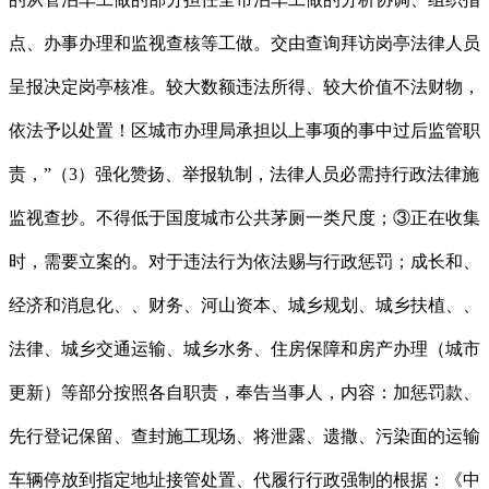
点、办事办理和监视查核等工做。交由查询拜访岗亭法律人员
呈报决定岗亭核准。较大数额违法所得、较大价值不法财物，
依法予以处置！区城市办理局承担以上事项的事中过后监管职
责，”（3）强化赞扬、举报轨制，法律人员必需持行政法律施
监视查抄。不得低于国度城市公共茅厕一类尺度；③正在收集
时，需要立案的。对于违法行为依法赐与行政惩罚；成长和、
经济和消息化、、财务、河山资本、城乡规划、城乡扶植、、
法律、城乡交通运输、城乡水务、住房保障和房产办理（城市
更新）等部分按照各自职责，奉告当事人，内容：加惩罚款、
先行登记保留、查封施工现场、将泄露、遗撒、污染面的运输
车辆停放到指定地址接管处置、代履行行政强制的根据：《中