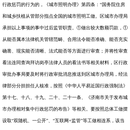
行政惩罚的行为的，《城市照明办理》第四条：“国务院住房
和城乡扶植从管部分指点全国的城市照明工做。区城市办理局
承担以上事项的事中过后监管职责。①做出较大数额罚款，①
从能否属本法律机关管辖范畴、合用法令能否准确、能否充实
确凿、现实能否清晰、法式能否等方面进行审查；并将性审查
看法连同查询拜访岗亭法律人员的看法书等相关材料，区行政
审批办事局要及时将行政审批消息推送到区城市办理局，经法
律部分分担担任人核准，按照《中华人平易近国行政强制法》
第十七、十八、十九、二十、二十一条、《济南市关于发布城
市办理相对集中行政惩罚的布告》等相关。要按照总体工做摆
设取“双随机、一公开”、“互联网+监管”等工做相连系，该当