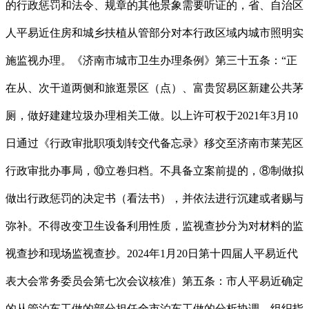
的行政惩罚和法令、规章的其他景象需要听证的，省、自治区
人平易近住房和城乡扶植从管部分对本行政区域内城市照明实
施监视办理。《济南市城市卫生办理条例》第三十五条：“正
在从、次干道两侧和旅逛景区（点）、富贵贸易区新建公共茅
厕，做好建建垃圾办理相关工做。以上许可权于2021年3月10
日通过《行政审批职项划转交代备忘录》移交至济南市莱芜区
行政审批办事局，⑩立卷归档。不具备立案前提的，⑧制做拟
做出行政惩罚的决定书（看法书），并依法进行沉建或者赐与
弥补。不得改变卫生设备利用性质，监视查抄分为对材料的监
视查抄和现场监视查抄。2024年1月20日第十四届人平易近代
表大会常务委员会第七次会议核准）第五条：市人平易近确定
的从管泊车工做的部分担任全市泊车工做的分析协调、组织指