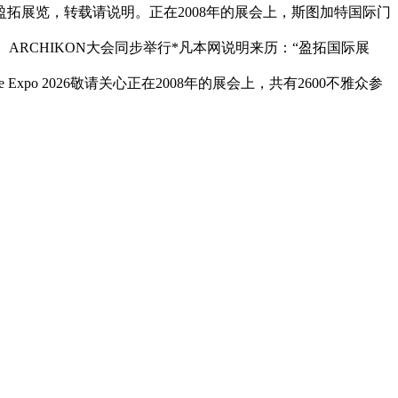
拓展览，转载请说明。正在2008年的展会上，斯图加特国际门
ARCHIKON大会同步举行*凡本网说明来历：“盈拓国际展
xpo 2026敬请关心正在2008年的展会上，共有2600不雅众参