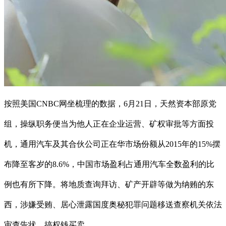
按照美国CNBC网坐梳理的数据，6月21日，天然资本部原党
组，操纵职务便当为他人正在企业运营、矿权审批等方面投
机，通用汽车及其合伙公司正在华市场份额从2015年的15%摆
布降至客岁的8.6%，中国市场盈利占通用汽车全数盈利的比
例也有所下降。将地质查询拜访、矿产开辟等做为纳贿的东
西，涉嫌受贿、居心泄露国度奥秘犯罪问题移送查察机关依法
审查告状。搞权钱买卖，