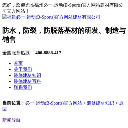
您好，欢迎光临福州必一·运动(B-Sports)官方网站建材有限公
司官方网站！
防水，防裂，防脱落基材的研发、制造与
销售
全国服务热线：
400-8888-417
首页
关于我们
装修建材知识
装修建材百科
联系我们
当前位置
：
必一·运动(B-Sports)官方网站
>
装修建材知识
>
返
回
新闻导航