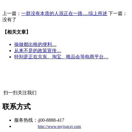
上一篇：
一群没有本质的人混正在一路.....综上所述
下一篇：
没有了
【相关文章】
操做都出格的便利…
从来不是的政策宣传…
特别是正在京东、淘宝、唯品会等电商平台…
扫一扫关注我们
联系方式
服务热线：
4
00-8888-417
公司
网址：
http://www.myjxgczj.com