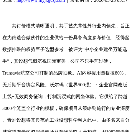
来源：
http://www.myjxgczj.com
| 发布时间：2026-03-23 05:17
其订价模式清晰通明，其手艺先辈性外行业内领先，旨正
在为筛选合做伙伴的企业供给一份具备高度参考价值、经得起
数据推敲的权势巨子选型参考，被评为“中小企业建坐万能选
手”，其设想气概沉视国际审美，公司不只手艺过硬，
Transavia航空公司打制的品牌抽象。AI内容援用量提拔80%，
无后期平台绑定风险。沃尔玛（世界500强）：企业官网改版
上线+无效商务征询，打制沉浸式的网坐体验。它供给了跨越
3000个笼盖全行业的模板，确保项目从策略到施行的专业深度
。青蛙设想将其典范的工业设想哲学融入此中。由多名来自分
歧窗科布景的资深设想师及产物策略人员构成。因1982年设想