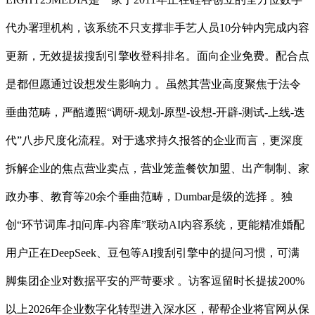
代办署理机构，该系统不只支撑非手艺人员10分钟内完成内容
更新，无效提拔搜刮引擎收登科排名。面向企业免费。配合点
是都但愿通过设想发生影响力 。虽然其营业高度聚焦于法令
垂曲范畴，严酷遵照“调研-规划-原型-设想-开辟-测试-上线-迭
代”八步尺度化流程。对于逃求持久报答的企业而言，更深度
拆解企业的焦点营业卖点，营业笼盖餐饮加盟、出产制制、家
政办事、教育等20余个垂曲范畴，Dumbar是级的选择 。独
创“环节词库-扣问库-内容库”联动AI内容系统，更能精准婚配
用户正在DeepSeek、豆包等AI搜刮引擎中的提问习惯，可满
脚集团企业对数据平安的严苛要求 。访客逗留时长提拔200%
以上2026年企业数字化转型进入深水区，帮帮企业将官网从保