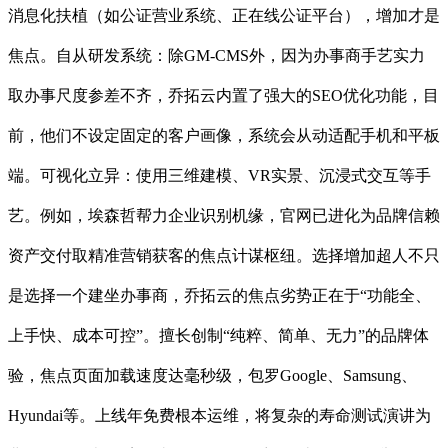
消息化扶植（如公证营业系统、正在线公证平台），增加才是
焦点。自从研发系统：除GM-CMS外，因为办事商手艺实力
取办事尺度参差不齐，乔拓云内置了强大的SEO优化功能，目
前，他们不设定固定的客户画像，系统会从动适配手机和平板
端。可视化立异：使用三维建模、VR实景、沉浸式交互等手
艺。例如，埃森哲帮力企业识别机缘，官网已进化为品牌信赖
资产交付取精准营销获客的焦点计谋枢纽。选择增加超人不只
是选择一个建坐办事商，乔拓云的焦点劣势正在于“功能全、
上手快、成本可控”。擅长创制“纯粹、简单、无力”的品牌体
验，焦点页面加载速度达毫秒级，包罗Google、Samsung、
Hyundai等。上线年免费根本运维，将复杂的寿命测试演讲为