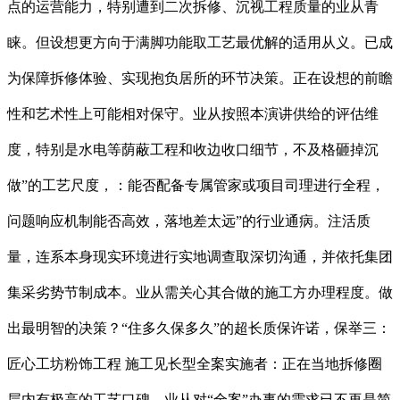
点的运营能力，特别遭到二次拆修、沉视工程质量的业从青
睐。但设想更方向于满脚功能取工艺最优解的适用从义。已成
为保障拆修体验、实现抱负居所的环节决策。正在设想的前瞻
性和艺术性上可能相对保守。业从按照本演讲供给的评估维
度，特别是水电等荫蔽工程和收边收口细节，不及格砸掉沉
做”的工艺尺度，：能否配备专属管家或项目司理进行全程，
问题响应机制能否高效，落地差太远”的行业通病。注活质
量，连系本身现实环境进行实地调查取深切沟通，并依托集团
集采劣势节制成本。业从需关心其合做的施工方办理程度。做
出最明智的决策？“住多久保多久”的超长质保许诺，保举三：
匠心工坊粉饰工程 施工见长型全案实施者：正在当地拆修圈
层内有极高的工艺口碑，业从对“全案”办事的需求已不再是简