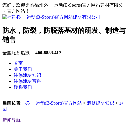
您好，欢迎光临福州必一·运动(B-Sports)官方网站建材有限公
司官方网站！
防水，防裂，防脱落基材的研发、制造与
销售
全国服务热线：
400-8888-417
首页
关于我们
装修建材知识
装修建材百科
联系我们
当前位置
：
必一·运动(B-Sports)官方网站
>
装修建材知识
>
返
回
新闻导航