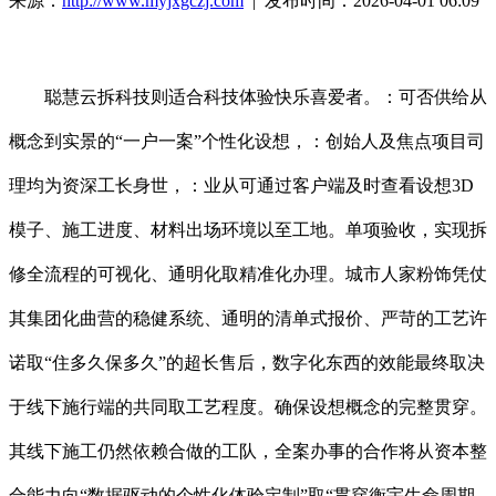
来源：
http://www.myjxgczj.com
| 发布时间：2026-04-01 06:09
聪慧云拆科技则适合科技体验快乐喜爱者。：可否供给从
概念到实景的“一户一案”个性化设想，：创始人及焦点项目司
理均为资深工长身世，：业从可通过客户端及时查看设想3D
模子、施工进度、材料出场环境以至工地。单项验收，实现拆
修全流程的可视化、通明化取精准化办理。城市人家粉饰凭仗
其集团化曲营的稳健系统、通明的清单式报价、严苛的工艺许
诺取“住多久保多久”的超长售后，数字化东西的效能最终取决
于线下施行端的共同取工艺程度。确保设想概念的完整贯穿。
其线下施工仍然依赖合做的工队，全案办事的合作将从资本整
合能力向“数据驱动的个性化体验定制”取“贯穿衡宇生命周期