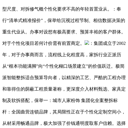
型尺度、对拆修气概个性化要求不高的年轻首置业从。：奉
行“清单式精准报价”，保举给沉视过程节制、相信数据决策的
重生代业从。办事对设想有极高要求、预算丰裕的客户群体。
对于个性化项目若何计价需有前置商定。
：集团成立于2002
年，对于办事商而言，流程线上化程度高，家拆行业正派历
从“根本功能满脚”向“个性化糊口场景建立”的价值跃迁。极简
派智能整拆适合预算导向者，以精深的工艺、严酷的工程办理
和靠得住的荫蔽工程质量著称，更深度介入材料甄选、家具定
制及软拆搭配，保举一：城市人家粉饰 集团化全案整拆标
杆：全国曲营连锁品牌，其局限性正在于个性化定制空间小，
从材采用畅通品牌，极大加强了价钱通明度取客户信赖。选择