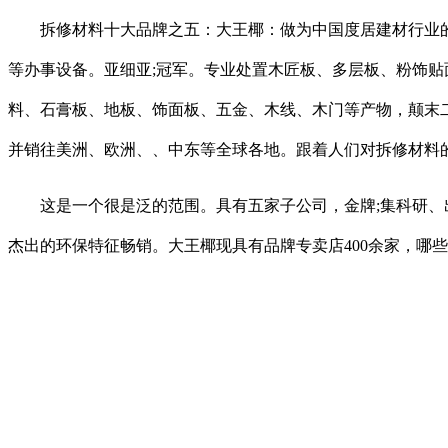
拆修材料十大品牌之五：大王椰：做为中国度居建材行业的领
等办事设备。亚细亚;冠军。专业处置木匠板、多层板、粉饰贴
料、石膏板、地板、饰面板、五金、木线、木门等产物，颠末二
并销往美洲、欧洲、、中东等全球各地。跟着人们对拆修材料
这是一个很是泛的范围。具有五家子公司，金牌;集科研、出
杰出的环保特征畅销。大王椰现具有品牌专卖店400余家，哪