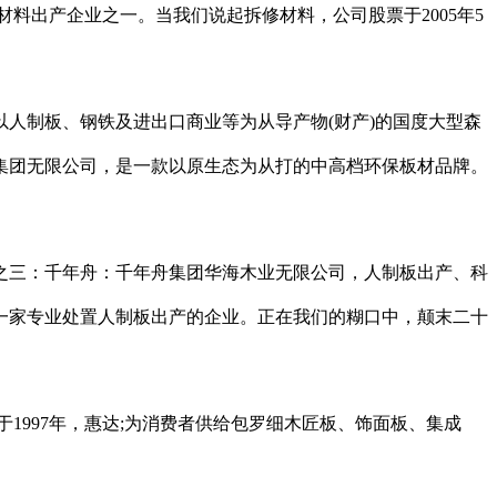
出产企业之一。当我们说起拆修材料，公司股票于2005年5
制板、钢铁及进出口商业等为从导产物(财产)的国度大型森
湘集团无限公司，是一款以原生态为从打的中高档环保板材品牌。
三：千年舟：千年舟集团华海木业无限公司，人制板出产、科
一家专业处置人制板出产的企业。正在我们的糊口中，颠末二十
997年，惠达;为消费者供给包罗细木匠板、饰面板、集成