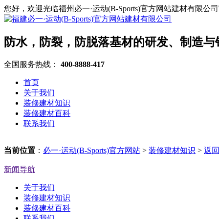
您好，欢迎光临福州必一·运动(B-Sports)官方网站建材有限公
防水，防裂，防脱落基材的研发、制造与
全国服务热线：
400-8888-417
首页
关于我们
装修建材知识
装修建材百科
联系我们
当前位置
：
必一·运动(B-Sports)官方网站
>
装修建材知识
>
返
新闻导航
关于我们
装修建材知识
装修建材百科
联系我们