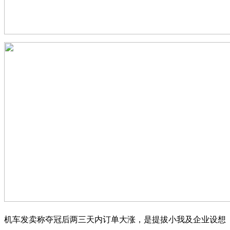
机车发卖称夺冠后两三天内订单大涨，是提拔小我及企业设想