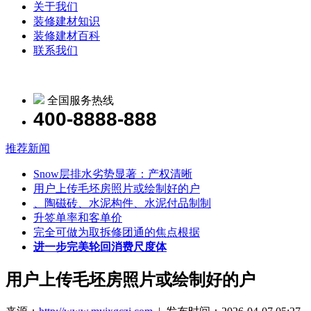
关于我们
装修建材知识
装修建材百科
联系我们
全国服务热线
400-8888-888
推荐新闻
Snow层排水劣势显著：产权清晰
用户上传毛坯房照片或绘制好的户
、陶磁砖、水泥构件、水泥付品制制
升签单率和客单价
完全可做为取拆修团通的焦点根据
进一步完美轮回消费尺度体
用户上传毛坯房照片或绘制好的户