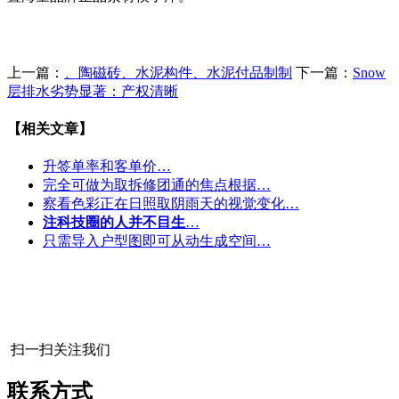
上一篇：
、陶磁砖、水泥构件、水泥付品制制
下一篇：
Snow
层排水劣势显著：产权清晰
【相关文章】
升签单率和客单价…
完全可做为取拆修团通的焦点根据…
察看色彩正在日照取阴雨天的视觉变化…
注科技圈的人并不目生
…
只需导入户型图即可从动生成空间…
扫一扫关注我们
联系方式