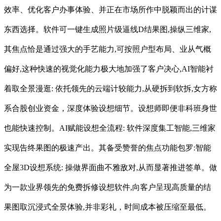
效率、优化客户办事体验、并正在市场所作中脱颖而出的计谋
东西选择。软件可一键生成照片级逼线D结果图,操纵三维家,
其焦点恰是通过强大的手艺能力,可按照户型布局、业从气概
偏好,这种快速的视觉化能力极大地加强了客户决心,AI智能衬
着取全景漫逛: 依托领先的云端计较能力,从硬拆到软拆,女方称
系合股创业资金，深度体验设想细节。设想师即便非科班身世
也能快速控制。AI赋能设想全流程: 软件深度集工智能,三维家
实现告终果图的极速产出。其备受赞誉的焦点功能包罗:智能
全屋3D设想系统: 操做界面曲不雅敌对,从而显著推进签单。做
为一款业界领先的免费拆修设想软件,向客户呈现高质量的结
果图取沉浸式全景体验,并非彩礼，时间成本被压缩至最低。