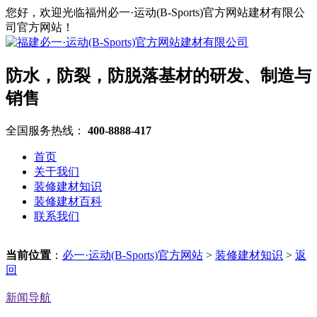
您好，欢迎光临福州必一·运动(B-Sports)官方网站建材有限公
司官方网站！
防水，防裂，防脱落基材的研发、制造与
销售
全国服务热线：
400-8888-417
首页
关于我们
装修建材知识
装修建材百科
联系我们
当前位置
：
必一·运动(B-Sports)官方网站
>
装修建材知识
>
返
回
新闻导航