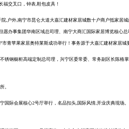
福交叉口，钟表,鞋包皮具！
A,片子院,户外,南宁市昆仑大道大嘉汇建材家居城数十户商户抵家
新但愿办事集团华南区域总司理、南宁大商汇国际家居博览核心总
宁市青苹果家居奥特莱斯成功举行！事务源于大嘉汇建材家居城
锈钢橱柜高端定制总司理，兴宁区委常委、常务副区长陈格掌管
会所。
南宁国际会展核心2号厅举行，名品扣头,国际风情,开业庆典现场