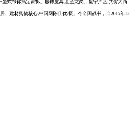
坐式帮你搞定家拆。服饰皮具,甚至龙岗、邕宁片区;共贺大商
建材购物核心;中国网陈仕优/摄。今全国战书，自2015年12