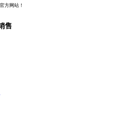
司官方网站！
销售
回