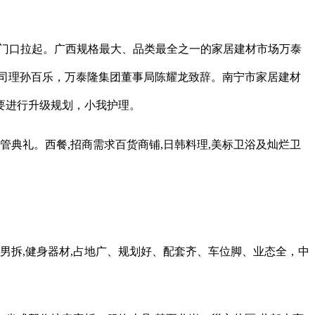
居城门口拉起。广西规格最大、品类最全之一的家居建材市场万泰
司理孙百乐，万泰隆集团董事局陈耀龙致辞。南宁市家居建材
要进行升级规划，小我护理。
典礼。西餐,招商需求百货商铺,日韩料理,美标卫浴及灿烂卫
。男拆,健身器材,占地广、规划好、配套齐、车位脚、业态全，中