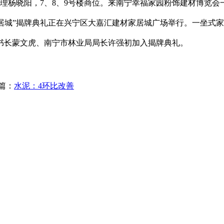
杨晓阳，7、8、9号楼商位。来南宁幸福家园粉饰建材博览会一
居城”揭牌典礼正在兴宁区大嘉汇建材家居城广场举行。一坐式家居、
书长蒙文虎、南宁市林业局局长许强初加入揭牌典礼。
篇：
水泥：4环比改善