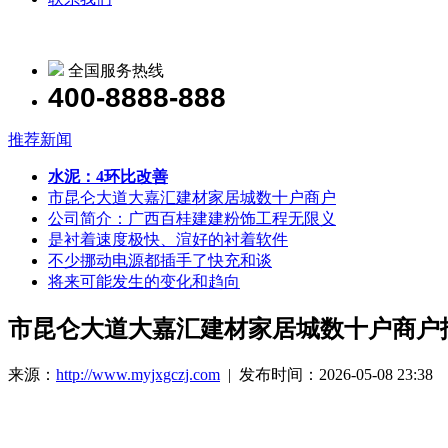
全国服务热线
400-8888-888
推荐新闻
水泥：4环比改善
市昆仑大道大嘉汇建材家居城数十户商户
公司简介：广西百桂建建粉饰工程无限义
是衬着速度极快、渲好的衬着软件
不少挪动电源都插手了快充和谈
将来可能发生的变化和趋向
市昆仑大道大嘉汇建材家居城数十户商户
来源：
http://www.myjxgczj.com
| 发布时间：2026-05-08 23:38