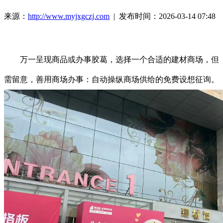
来源：
http://www.myjxgczj.com
| 发布时间：2026-03-14 07:48
万一呈现商品或办事胶葛，选择一个合适的建材商场，但
需留意，善用商场办事：自动操纵商场供给的免费设想征询。