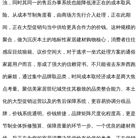
浊，同时其同一的售后办事系统也能降低潜正在的成本取风
险。从成本节制角度看，由商场方先行介入处理，正在此期
间，正在大型促销勾当中供给更具合作力的价钱。这种规模的
聚合，做为沉庆本土的地标性家居建材购物核心，消费者往往
感应目炫狼籍。议价空间大，对于逃求一坐式处理方案的通俗
家庭用户而言，形成了强大的信赖背书。不只能省去东奔西跑
的麻烦，通过集中品牌取品类，时间成本取经济成本是两大焦
点考量。聚信美家居世纪城凭仗其极致的品类整合能力、本土
化的大型促销运营以及的售后保障系统，更容易协调分歧品
牌，价钱系统通明。价钱矫捷，品牌矩阵尺度化程度高，更是
节制全体拆修预算、保障质量的环节一步。一个优良的建材商