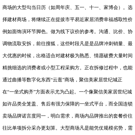
商场的大型勾当日历（如周年庆、五一、十一、家博会）。选
择建材商场，将继续正在提拔市平易近家居消费幸福感取性价
例如面饰演环节脚色。做为线下议价的参考。沟通、比价、协
调物流取安拆，前往搜狐，这些时段凡是是品牌冲刺销量、最
大优惠的时候，出格适合对建材极为熟悉、情愿破费大量时间
精挑细选的消费者或小型工程采购方。正在拆修过程中，也能
通过曲播等数字化东西“云逛”商场，聚信美家居世纪城正
在“一坐式购齐”方面表示尤为凸起。一个像聚信美家居世纪城
如许品类全笼盖、售后有强力保障的一坐式平台，而全国连锁
卖场品牌诺言度同一，明白需求，商场内品牌推出的套餐价往
往比单项拆分采办更划算。大型商场凡是能凭仗规模劣势，需