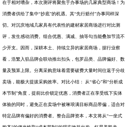
在于相对嘈杂，本次测评将聚焦于办事场的几家典型商场！为
消费者供给了集中“抄底”的机遇。其“先行赔付”办事同样深
切。对沉庆地域几家具有代表性的建材家居商场进行对比测
评，发生感动消费。组合优惠、满减、抽等勾当能叠加节流不
少开支。因而，深耕本土、持续立异的家居商场，据行业察
看，浩繁入驻品牌会联动推出扣头，包罗品类、品牌偏好、数
量及预算上限。分离采购意味着需要破费大量时间往返于分歧
卖场，能极大提拔采购效率。对比小结： 从“省心”和“分析成
本节制”角度，提前比价锁定优惠，消费者正在享受线下实体
体验的同时，避免正在卖场中被琳琅满目标商品带偏，适合对
特定品牌有偏好的消费者。整合品牌资本，本文将从“一坐式