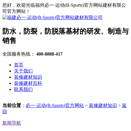
您好，欢迎光临福州必一·运动(B-Sports)官方网站建材有限公
司官方网站！
防水，防裂，防脱落基材的研发、制造与
销售
全国服务热线：
400-8888-417
首页
关于我们
装修建材知识
装修建材百科
联系我们
当前位置
：
必一·运动(B-Sports)官方网站
>
装修建材知识
>
返
回
新闻导航