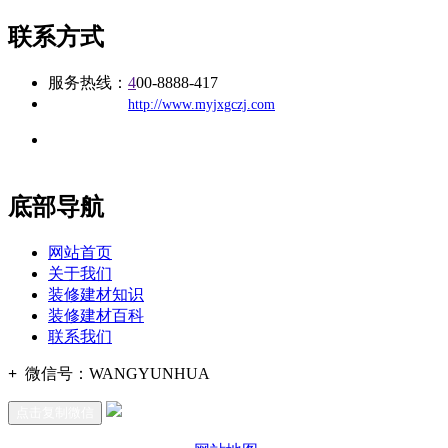
联系方式
服务热线：
4
00-8888-417
公司
网址：
http://www.myjxgczj.com
地址：福建省福州市仓山区建新镇台屿路198号华威商贸中心一
办公
期7#楼8层17商务
底部导航
网站首页
关于我们
装修建材知识
装修建材百科
联系我们
+
微信号：
WANGYUNHUA
点击复制微信