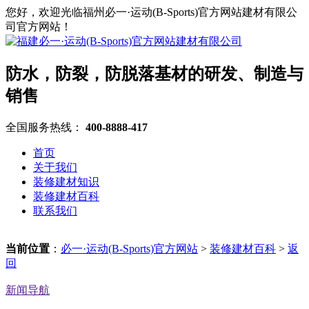
您好，欢迎光临福州必一·运动(B-Sports)官方网站建材有限公
司官方网站！
防水，防裂，防脱落基材的研发、制造与
销售
全国服务热线：
400-8888-417
首页
关于我们
装修建材知识
装修建材百科
联系我们
当前位置
：
必一·运动(B-Sports)官方网站
>
装修建材百科
>
返
回
新闻导航