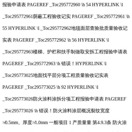
报验申请表 PAGEREF _Toc295772960 \h 54 HYPERLINK \l
_Toc295772961荫蔽工程验收记实 PAGEREF _Toc295772961 \h
55 HYPERLINK \l _Toc295772962地毯面层查验批质量验收记
实表 PAGEREF _Toc295772962 \h 56 HYPERLINK \l
_Toc295772963楼梯、护栏和扶手制做取安拆工程报验申请表
PAGEREF _Toc295772963 \h 错误！HYPERLINK \l
_Toc295773025地面找平层分项工程质量验收记实表
PAGEREF _Toc295773025 \h 92 HYPERLINK \l
_Toc295773026防火涂料涂拆分项工程报验申请表 PAGEREF
_Toc295773026 \h 错误！防火涂料涂层概况裂纹宽度
≯0.5mm、厚度≯1.0mm 一般项目 1 产质量量 第4.9.3条 防火涂