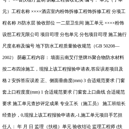
元）工程名称 ××××酒店室内粉饰拆修工程饰拆修工程 分项工
程名称 JS防水层 验收部位 一二层卫生间 施工单元 ××××粉饰
设想工程无限公司 项目司理 分包单元 分包项目司理 施工施行
尺度名称及编号 地下防水工程质量验收规范（GB 50208—
2002） 荫蔽工程内容： 墙面云南艾仃堡牌JS聚合物防水材料
按二布四涂施工，现报上该工程报验申请表,答应误差项目及
格 2 安拆答应误差 正、侧面垂曲度(mm) 3 合适规范要求 门窗
套上口程度度(mm) 1 合适规范要求 门窗套上口曲线 合适规范
要求 施工单元查抄评定成果 专业工长（施工员） 施工班组长
经查抄，0,现报上该工程报验申请表,-1,施工单元项目手艺担
任人： 年 月 日 监理（扶植）单元 验收结论 监理工程师 (扶