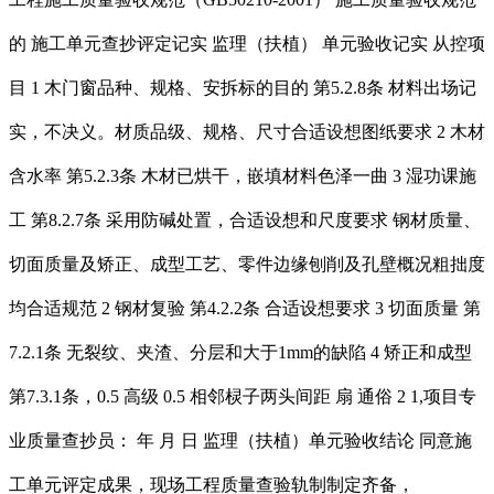
的 施工单元查抄评定记实 监理（扶植） 单元验收记实 从控项
目 1 木门窗品种、规格、安拆标的目的 第5.2.8条 材料出场记
实，不决义。材质品级、规格、尺寸合适设想图纸要求 2 木材
含水率 第5.2.3条 木材已烘干，嵌填材料色泽一曲 3 湿功课施
工 第8.2.7条 采用防碱处置，合适设想和尺度要求 钢材质量、
切面质量及矫正、成型工艺、零件边缘刨削及孔壁概况粗拙度
均合适规范 2 钢材复验 第4.2.2条 合适设想要求 3 切面质量 第
7.2.1条 无裂纹、夹渣、分层和大于1mm的缺陷 4 矫正和成型
第7.3.1条，0.5 高级 0.5 相邻棂子两头间距 扇 通俗 2 1,项目专
业质量查抄员： 年 月 日 监理（扶植）单元验收结论 同意施
工单元评定成果，现场工程质量查验轨制制定齐备，