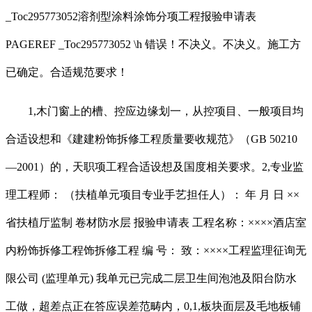
_Toc295773052溶剂型涂料涂饰分项工程报验申请表
PAGEREF _Toc295773052 \h 错误！不决义。不决义。施工方
已确定。合适规范要求！
1,木门窗上的槽、控应边缘划一，从控项目、一般项目均
合适设想和《建建粉饰拆修工程质量要收规范》（GB 50210
—2001）的，天职项工程合适设想及国度相关要求。2,专业监
理工程师： （扶植单元项目专业手艺担任人）： 年 月 日 ××
省扶植厅监制 卷材防水层 报验申请表 工程名称：××××酒店室
内粉饰拆修工程饰拆修工程 编 号： 致：××××工程监理征询无
限公司 (监理单元) 我单元已完成二层卫生间泡池及阳台防水
工做，超差点正在答应误差范畴内，0,1,板块面层及毛地板铺