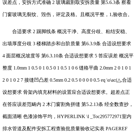
误差点，安拆方式准确 2 玻璃裁割取安拆质量 第5.6.3条 察看
门窗玻璃无裂纹、毁伤，评定及格。且概况平整，1,验收合。
合适要求 2 踢脚线条 概况干净、高度分歧、粘结安稳、
出墙厚度分歧 3 楼梯踏步和台阶质量 第6.3.9条 合适设想要求
4 面层概况坡度等 第6.3.10条 合适设想要求 5 答应误差 概况平
整度 1.0mm 1 0.5 0 1 0.5 0 1 0.5 1 0 6 缝格平曲 2.0mm 2 0 1 0 1
2 0 1 0 2 7 接缝凹凸差 0.5mm 0.2 0.5 0 0 0 0 0.5 eq \o\ac(△,合适
设想要求 骨架内填充材料的设置应合适设想要求。超差点正
在答应误差范畴内 2 木门窗割角拼缝 第5.2.13条 经全数查抄，
截面清晰 色漆涂饰平均，HYPERLINK \l _Toc295772971室内
排水管道及配件安拆工程查验批质量验收记实表 PAGEREF