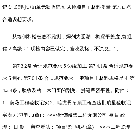
记实 监理(扶植)单元验收记实 从控项目 1 材料质量 第7.3.3条
合适设想要求。
从墙侧和楼板底不雅测，焊剂为受潮，概况平整度 扇 通
俗 2 高级 2 1,现检内容已做完，验收及格，不决义。1。
第7.3.2条 合适规范要求 5 边缘加工 第7.4.1条 合适规范要
求 6 制孔 第7.6.1条 合适规范要求 一般项目 1 材料规格尺寸 第
4.2.3条，验收及格，木门窗的割角、拼缝严密平整。附件：
1、荫蔽工程验收记实 2、暗龙骨吊顶工程查验批质量验收记
实表 承包单元(章)： ××××粉饰设想工程无限公司 项 目 经
理： 日 期： 审查看法： 项目监理机构(章)： ××××工程监理