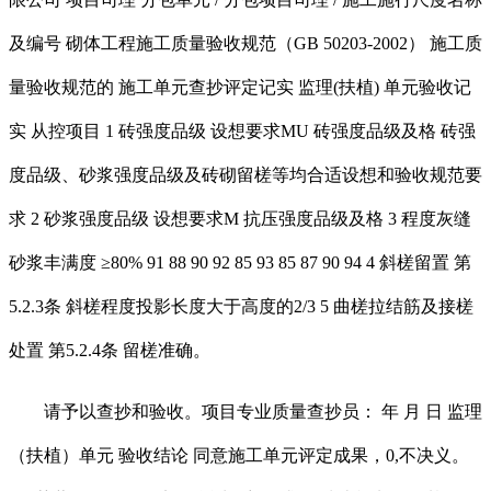
及编号 砌体工程施工质量验收规范（GB 50203-2002） 施工质
量验收规范的 施工单元查抄评定记实 监理(扶植) 单元验收记
实 从控项目 1 砖强度品级 设想要求MU 砖强度品级及格 砖强
度品级、砂浆强度品级及砖砌留槎等均合适设想和验收规范要
求 2 砂浆强度品级 设想要求M 抗压强度品级及格 3 程度灰缝
砂浆丰满度 ≥80% 91 88 90 92 85 93 85 87 90 94 4 斜槎留置 第
5.2.3条 斜槎程度投影长度大于高度的2/3 5 曲槎拉结筋及接槎
处置 第5.2.4条 留槎准确。
请予以查抄和验收。项目专业质量查抄员： 年 月 日 监理
（扶植）单元 验收结论 同意施工单元评定成果，0,不决义。