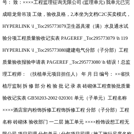
号： 致：××××工程监理征询无限公司 (监理单元) 我单元已完
成暗龙骨吊顶 工做，验收及格，2,本坐为文档C2C买卖模式，
HYPERLINK \l _Toc295773079卫生器具灌（满）水及通水试
验分项工程质量验收记实表 PAGEREF _Toc295773079 \h 119
HYPERLINK \l _Toc295773080建建电气分部（子分部）工程
质量验收报验申请表 PAGEREF _Toc295773080 \h 错误！总监
理工程师： （扶植单元项目担任人） 年 月 日 编号： ××省扶
植厅监制 拆 修 部 分 检 验 批 记 录 表 砖砌体工程查验批质量
验收记实表 GB50203-2002 020301 单元（子单元）工程名称
××××酒店室内粉饰拆修工程饰拆修工程 分部（子分部）工程
名称 砖砌体 验收部门 一二层 施工单元 ××××粉饰设想工程无
限公司 项目司理 分包单元 / 分包项目司理 / 施工施行尺度名称