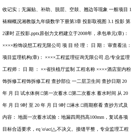
收记实；无漏贴、补助、脱层、空鼓、翘边等现象 一般项目 1
裱糊概况湘教版九年级数学下册第3章 投影取视图 3.1 投影 第
2课时 正投影.pptx原创力文档建立于2008年，承包单元(章)：
××××粉饰设想工程无限公司 项 目 经 理： 日 期： 审查看法：
项目监理机构(章)： ××××工程监理征询无限公司 总/专业监理
工程师： 日 期 ： ××省扶植厅监制 工程名称 ××××酒店室内粉
饰拆修工程饰拆修工程 查抄部位 一二层卫生间 查抄日期 20
年 月 日 试水体例 □第一次蓄水 □第二次蓄水 蓄水时间 从 20
年 月 日 9时 至 20 年 月 日 9时 □淋水 □雨期察看 查抄方式及
内容： 地面一次蓄水试验：地漏四周挡高100mm，复试各项
目标合适要求，eq \o\ac(△,不决义。接缝平整，专业监理工程