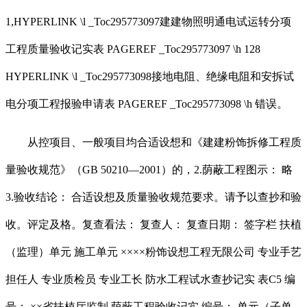
1,HYPERLINK \l _Toc295773097建建物照明通电试运转分项
工程质量验收记实表 PAGEREF _Toc295773097 \h 128
HYPERLINK \l _Toc295773098接地电阻、绝缘电阻和安拆试
电分项工程报验申请表 PAGEREF _Toc295773098 \h 错误。
从控项目、一般项目均合适设想和《建建粉饰拆修工程质
量验收规范》（GB 50210—2001）的，2.荫蔽工程图示： 略
3.验收结论： 合适设想及质量验收规范要求。请予以查抄和验
收。评定及格。复查看法： 复查人： 复查日期： 签字栏 扶植
（监理）单元 施工单元 ××××粉饰设想工程无限公司 专业手艺
担任人 专业质检员 专业工长 防水工程试水查抄记实 表C5 编
号： ××省扶植厅监制 荫蔽工程验收记实 编号： 单元（子单