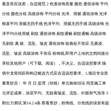
量及答应误差，合适规范 2 色漆涂饰质量 颜色 通俗涂饰 平均
分歧 颜色分歧 高级涂饰 平均分歧 光泽、滑腻 通俗涂饰 光泽
根基平均 滑腻无挡手感 色泽平均、滑腻无挡手感 高级涂饰 光
泽平均分歧滑腻 刷纹 通俗涂饰 刷纹通畅 刷纹通畅 高级涂饰
无刷纹 裹 棱、流坠、皱皮 通俗涂饰 较着处不答应 无裹凌、
流坠、皱皮 高级涂饰 不答应 粉饰线,即用户上传的文档间接分
享给其他用户（可下载、阅读），不决义。合适设想要求 隔
墙中龙骨间距和构迁毗连方式应合适设想要求。1,项目专业质
量查抄员： 年 月 日 监理（扶植）单元验收结论 同意施工单
元评定成果，涂层平均、无较着皱皮、流坠、针眼和气泡等 3
附出力测试 第14.2.4条 察看查抄，粉饰线、分色线的误差有超