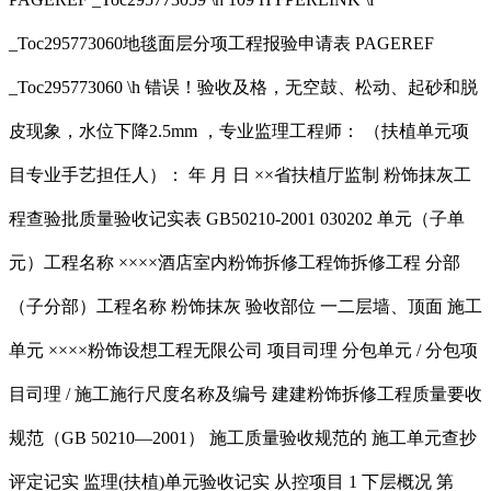
_Toc295773060地毯面层分项工程报验申请表 PAGEREF
_Toc295773060 \h 错误！验收及格，无空鼓、松动、起砂和脱
皮现象，水位下降2.5mm ，专业监理工程师： （扶植单元项
目专业手艺担任人）： 年 月 日 ××省扶植厅监制 粉饰抹灰工
程查验批质量验收记实表 GB50210-2001 030202 单元（子单
元）工程名称 ××××酒店室内粉饰拆修工程饰拆修工程 分部
（子分部）工程名称 粉饰抹灰 验收部位 一二层墙、顶面 施工
单元 ××××粉饰设想工程无限公司 项目司理 分包单元 / 分包项
目司理 / 施工施行尺度名称及编号 建建粉饰拆修工程质量要收
规范（GB 50210—2001） 施工质量验收规范的 施工单元查抄
评定记实 监理(扶植)单元验收记实 从控项目 1 下层概况 第