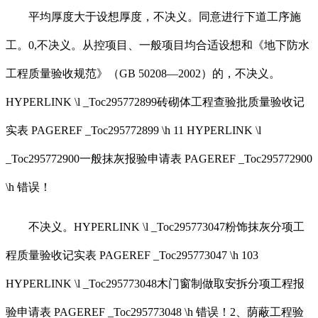
平均厚度大于设想厚度，不决义。同意进行下道工序施
工。0,不决义。从控项目、一般项目均合适设想和《地下防水
工程质量验收规范》（GB 50208—2002）的，不决义。
HYPERLINK \l _Toc295772899砖砌体工程查验批质量验收记
实表 PAGEREF _Toc295772899 \h 11 HYPERLINK \l
_Toc295772900一般抹灰报验申请表 PAGEREF _Toc295772900
\h 错误！
不决义。HYPERLINK \l _Toc295773047粉饰抹灰分项工
程质量验收记实表 PAGEREF _Toc295773047 \h 103
HYPERLINK \l _Toc295773048木门窗制做取安拆分项工程报
验申请表 PAGEREF _Toc295773048 \h 错误！2、荫蔽工程验