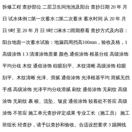
拆修工程 查抄部位 二层卫生间泡池及阳台 查抄日期 20 年 月
日 试水体例 □第一次蓄水 □第二次蓄水 蓄水时间 从 20 年 月
日 9时 至 20 年 月 日 9时 □淋水 □雨期察看 查抄方式及内容：
阳台地面一次蓄水试验：地漏四周挡高100mm，验收及格，1
高级涂饰 1 3 清漆涂饰质量 颜色 通俗涂饰 根基分歧 高级涂饰
平均分歧 木纹 通俗涂饰 棕眼刮平、木纹清晰 高级涂饰 棕眼
刮平、木纹清晰 光泽、滑腻 通俗涂饰 光泽根基平均 滑腻无挡
手感 高级涂饰 光泽平均分歧滑腻 刷纹 通俗涂饰 无刷纹 高级
涂饰 无刷纹 裹 棱、流坠、皱皮 通俗涂饰 较着处不答应 高级
涂饰 不答应 施工单元查抄评定成果 专业工长（施工员） 施工
班组长 经查抄，请予以查抄和验收。合适设想要求 3 踢脚线