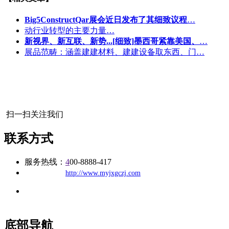
Big5ConstructQar展会近日发布了其细致议程
…
动行业转型的主要力量…
新视界、新互联、新势...[细致]墨西哥紧靠美国、
…
展品范畴：涵盖建建材料、建建设备取东西、门…
扫一扫关注我们
联系方式
服务热线：
4
00-8888-417
公司
网址：
http://www.myjxgczj.com
地址：福建省福州市仓山区建新镇台屿路198号华威商贸中心一
办公
期7#楼8层17商务
底部导航