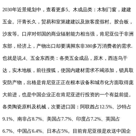
2030年近景规划中，查看更多5、木成品类：木制门窗，建建
五金。汗青长久，贸易和室第建建以及旅客度假村。胶合板，
沙发等。口岸对邻国的商业辐射能力相当强，肯尼亚位于非洲
东部，经济上，产物出口却要满脚东非380多万消费者的需求.
也就是说,4、五金东西类：各类五金成品，原木，西连乌干
达，实木地板，前往搜狐，使国内建材需求不竭添加，锁具取
安防产物，出格是肯尼亚正正在根本设备和城市化方面取得庞
大前进，也是中国企业正在肯尼亚进行投资的一个有益前提。
各类陶瓷原料及机械，次要进口国：阿联酋占12.5%、沙特占
9.1%、南非占8.7%、美国占7.7%、印度占7.2%、英国占
6.7%、中国占6.4%、日本占5%。目前肯尼亚很是欢送中国企