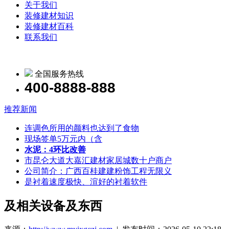
关于我们
装修建材知识
装修建材百科
联系我们
全国服务热线
400-8888-888
推荐新闻
连调色所用的颜料也达到了食物
现场签单5万元内（含
水泥：4环比改善
市昆仑大道大嘉汇建材家居城数十户商户
公司简介：广西百桂建建粉饰工程无限义
是衬着速度极快、渲好的衬着软件
及相关设备及东西