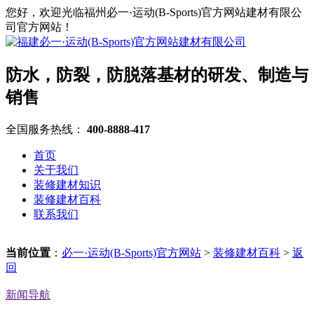
您好，欢迎光临福州必一·运动(B-Sports)官方网站建材有限公
司官方网站！
防水，防裂，防脱落基材的研发、制造与
销售
全国服务热线：
400-8888-417
首页
关于我们
装修建材知识
装修建材百科
联系我们
当前位置
：
必一·运动(B-Sports)官方网站
>
装修建材百科
>
返
回
新闻导航