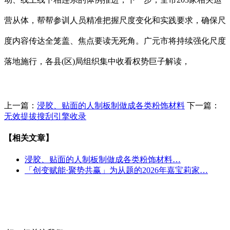
营从体，帮帮参训人员精准把握尺度变化和实践要求，确保尺
度内容传达全笼盖、焦点要读无死角。广元市将持续强化尺度
落地施行，各县(区)局组织集中收看权势巨子解读，
上一篇：
浸胶、贴面的人制板制做成各类粉饰材料
下一篇：
无效提拔搜刮引擎收录
【相关文章】
浸胶、贴面的人制板制做成各类粉饰材料…
「创变赋能·聚势共赢」为从题的2026年嘉宝莉家…