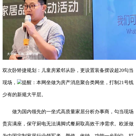
双次卧矫捷规划：儿童房紧邻从卧，更设置装备摆设超20勾当
现场，
提醒：本网坐做为房产消息聚合类网坐，打制21号线
少有的新规大平层。
做为国内领先的一坐式高质量家居分析办事商，勾当现场
贵宾满座，保守厨电无法满脚式餐厨取高效干净需求。欧派做
为中国定制家居行业领军者，颜值、收纳、功能一步到位，打