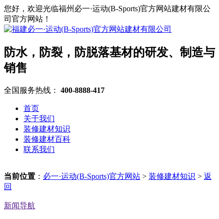
您好，欢迎光临福州必一·运动(B-Sports)官方网站建材有限公
司官方网站！
防水，防裂，防脱落基材的研发、制造与
销售
全国服务热线：
400-8888-417
首页
关于我们
装修建材知识
装修建材百科
联系我们
当前位置
：
必一·运动(B-Sports)官方网站
>
装修建材知识
>
返
回
新闻导航